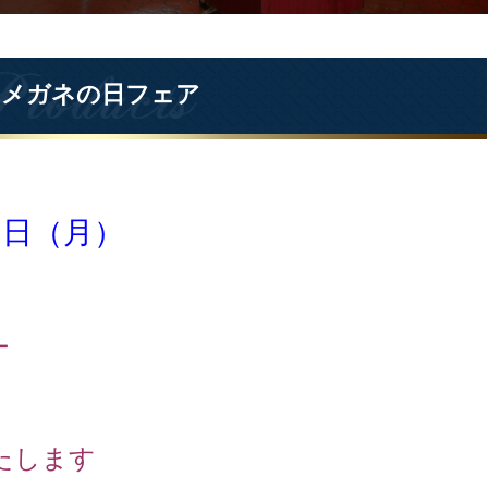
22メガネの日フェア
０日（月）
ー
たします